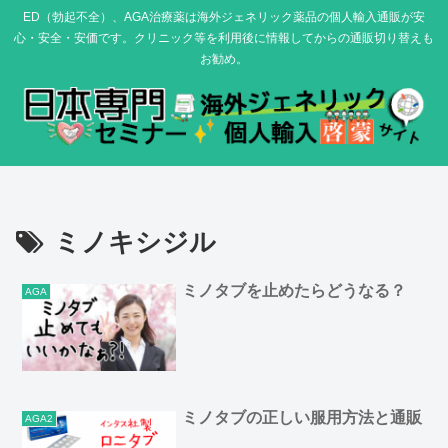
ED（勃起不全）、AGA治療薬は海外ジェネリック薬品の個人輸入通販が安
心・安全・安価です。クリニック等を利用後に情報してからの通販切り替えも
お勧め。
ミノキシジル
ミノタブを止めたらどうなる？
AGA
ミノタブの正しい服用方法と通販
AGA2